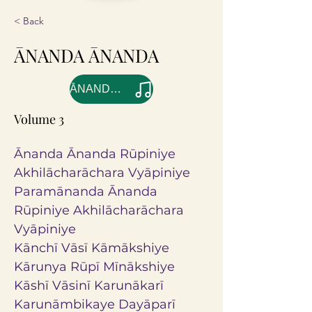
< Back
ĀNANDA ĀNANDA
ĀNANDA ĀNANDA
Volume 3
Ānanda Ānanda Rūpiniye 
Akhilācharāchara Vyāpiniye
Paramānanda Ānanda 
Rūpiniye Akhilācharāchara 
Vyāpiniye
Kānchī Vāsī Kāmākshiye
Kārunya Rūpī Mīnākshiye
Kāshī Vāsinī Karunākarī
Karunāmbikaye Dayāparī