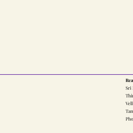
Rea
Sri
Thi
Vel
Tam
Pho