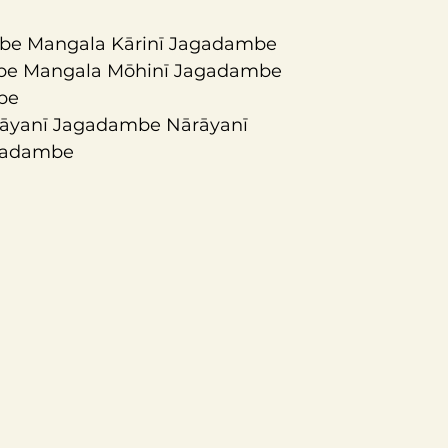
be Mangala Kārinī Jagadambe 
be Mangala Mōhinī Jagadambe 
be
āyanī Jagadambe Nārāyanī 
gadambe