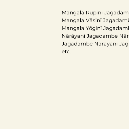
Mangala Rūpinī Jagadam
Mangala Vāsinī Jagadam
Mangala Yōginī Jagadam
Nārāyanī Jagadambe Nār
Jagadambe Nārāyanī Ja
etc.