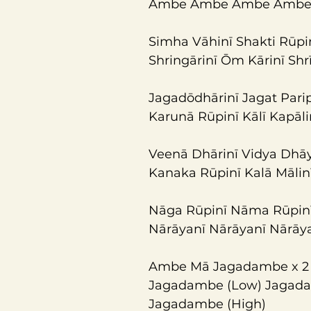
Ambe Ambe Ambe Ambe
Simha Vāhinī Shakti Rūpi
Shringārinī Ōm Kārinī Sh
Jagadōdhārinī Jagat Pari
Karunā Rūpinī Kālī Kapāl
Veenā Dhārinī Vidya Dhā
Kanaka Rūpinī Kalā Mālin
Nāga Rūpinī Nāma Rūpinī
Nārāyanī Nārāyanī Nārā
Ambe Mā Jagadambe x 2
Jagadambe (Low) Jagada
Jagadambe (High)