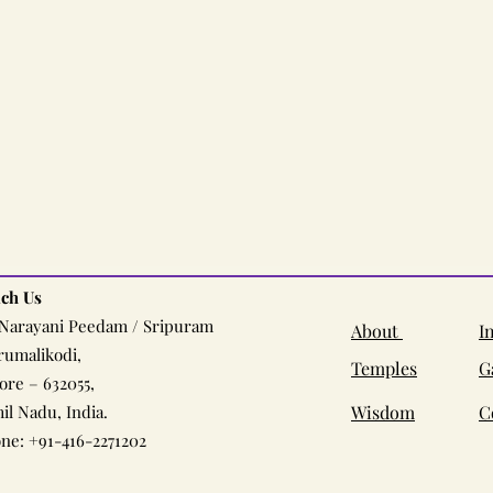
ch Us
 Narayani Peedam / Sripuram
About
I
rumalikodi,
Temples
G
lore – 632055,
il Nadu, India.
Wisdom
C
ne: +91-416-2271202