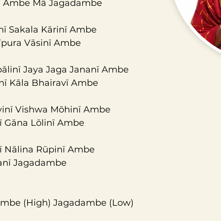
 Ambe Mā Jagadambe
nī Sakala Kārinī Ambe 
rīpura Vāsinī Ambe
pālinī Jaya Jaga Jananī Ambe 
inī Kāla Bhairavī Ambe
yinī Vishwa Mōhinī Ambe 
ī Gāna Lōlinī Ambe
 Nālina Rūpinī Ambe 
yanī Jagadambe
mbe (High) Jagadambe (Low) 