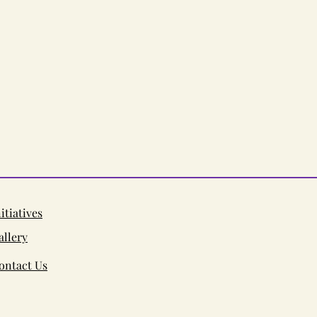
nitiatives
allery
ontact Us