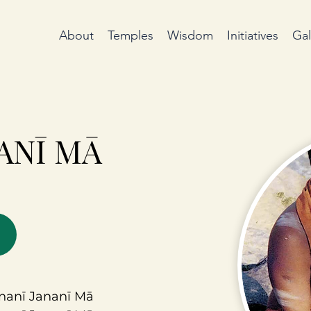
About
Temples
Wisdom
Initiatives
Gal
NANĪ MĀ
nanī Jananī Mā 