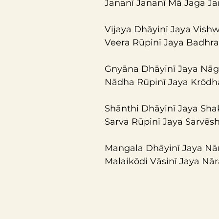
Jananī Jananī Mā Jaga Ja
Vijaya Dhāyinī Jaya Vishw
Veera Rūpinī Jaya Badhra
Gnyāna Dhāyinī Jaya Nāg
Nādha Rūpinī Jaya Krōdh
Shānthi Dhāyinī Jaya Shak
Sarva Rūpinī Jaya Sarvēs
Mangala Dhāyinī Jaya Nā
Malaikōdi Vāsinī Jaya Nā