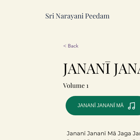
Sri Narayani Peedam
< Back
JANANĪ JA
Volume 1
JANANĪ JANANĪ MĀ
Jananī Jananī Mā Jaga Ja