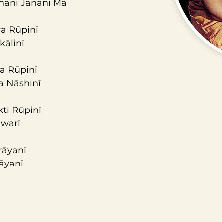
nanī Jananī Mā
a Rūpinī 
kālinī
a Rūpinī 
a Nāshinī
ti Rūpinī 
hwarī
rāyanī 
rāyanī