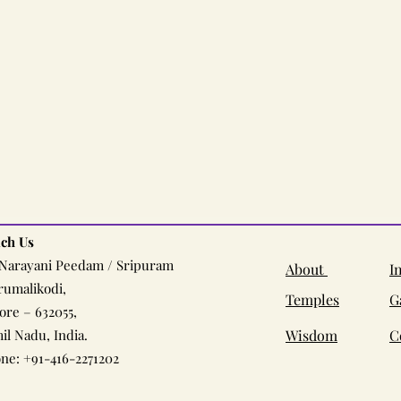
ch Us
 Narayani Peedam / Sripuram
About
I
rumalikodi,
Temples
G
lore – 632055,
il Nadu, India.
Wisdom
C
ne: +91-416-2271202